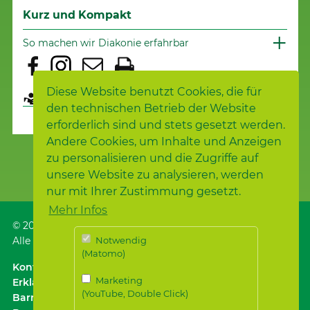
Kurz und Kompakt
So machen wir Diakonie erfahrbar
Diese Website benutzt Cookies, die für
Seite übersetzen
den technischen Betrieb der Website
erforderlich sind und stets gesetzt werden.
Andere Cookies, um Inhalte und Anzeigen
zu personalisieren und die Zugriffe auf
unsere Website zu analysieren, werden
nur mit Ihrer Zustimmung gesetzt.
Mehr Infos
© 2026
Samariterstiftung
, Nürtingen
Alle Rechte vorbehalten.
Notwendig
(Matomo)
Kontakt
｜
Anfahrt ÖPNV / Parken
｜
Impressum
Marketing
Erklärung zur
(YouTube, Double Click)
Barrierefreiheit
｜
Datenschutz
｜
Datenschutz für