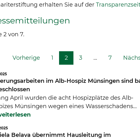
riterstiftung erhalten Sie auf der
Transparenzsei
essemitteilungen
e 2 von 7.
Vorherige
1
2
3
…
7
Nächs
2025
ierungsarbeiten im Alb-Hospiz Münsingen sind b
eschlossen
ng April wurden die acht Hospizplätze des Alb-
pizes Münsingen wegen eines Wasserschadens…
eiterlesen
2025
iela Belava übernimmt Hausleitung im