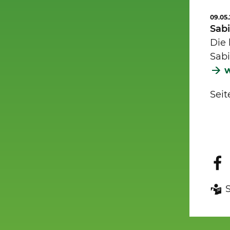
09.05
Sab
Die 
Sabi
w
Seit