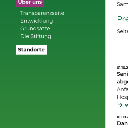
Über uns
Sama
Transparenzseite
Pr
Entwicklung
Grundsätze
Seit
Die Stiftung
Standorte
01.10.
San
abg
Anfa
Hos
w
01.09.
Dan