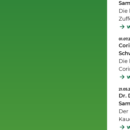
Sam
Die 
Zuff
w
01.07.
Cor
Sch
Die 
Cori
w
21.05.
Dr.
Sam
Der 
Kau
w