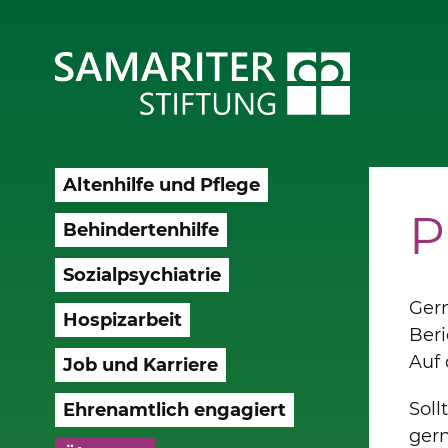
Altenhilfe und Pflege
P
Behindertenhilfe
Sozialpsychiatrie
Gern
Hospizarbeit
Beri
Auf 
Job und Karriere
Soll
Ehrenamtlich engagiert
gern