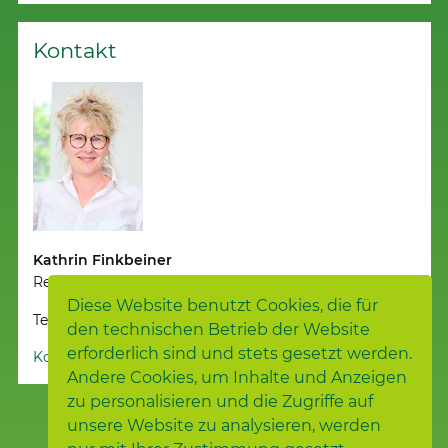
Kontakt
Kathrin Finkbeiner
Regionalleitung
Diese Website benutzt Cookies, die für
Telefon 07973 / 969140
den technischen Betrieb der Website
erforderlich sind und stets gesetzt werden.
Kontakt aufnehmen
Andere Cookies, um Inhalte und Anzeigen
zu personalisieren und die Zugriffe auf
unsere Website zu analysieren, werden