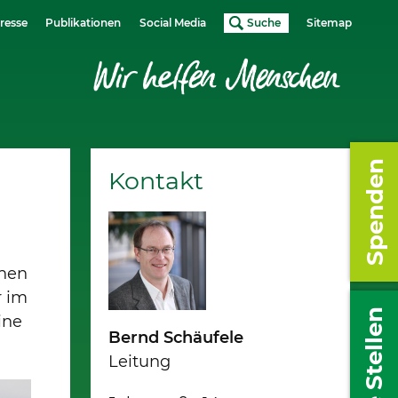
resse
Publikationen
Social Media
Suche
Sitemap
Spenden
Kontakt
n
chen
r im
Freie Stellen
ine
Bernd Schäufele
Leitung