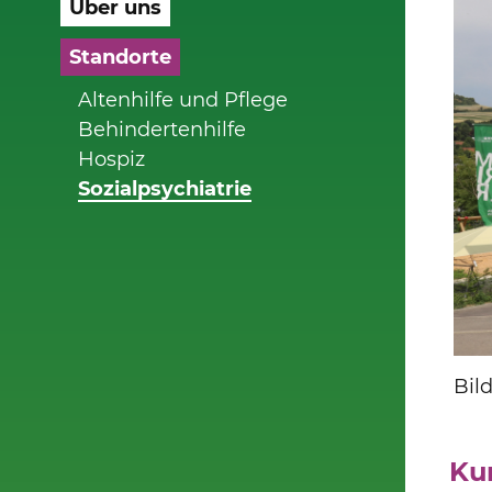
Über uns
Standorte
Altenhilfe und Pflege
Behindertenhilfe
Hospiz
Sozialpsychiatrie
Bil
e (3/3)
Ku