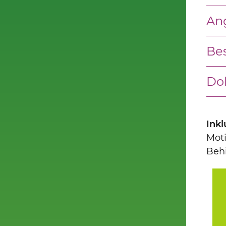
An
Be
Do
Inkl
Mot
Beh