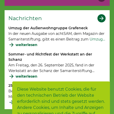
Nachrichten
Umzug der Außenwohngruppe Grafeneck
In der neuen Ausgabe von achtSAM, dem Magazin der
Samariterstiftung, gibt es einen Beitrag zum
Umzug…
weiterlesen
Sommer- und Richtfest der Werkstatt an der
Schanz
Am Freitag, den 26. September 2025, fand in der
Werkstatt an der Schanz der Samariterstiftung…
weiterlesen
25 Jahre Werkstatt an der Schanz
Diese Website benutzt Cookies, die für
Bei bestem Wetter feierten Beschäftigte und
den technischen Betrieb der Website
Mitarbeitende der Schanz mit Gästen das Jubiläum.
erforderlich sind und stets gesetzt werden.
weiterlesen
Andere Cookies, um Inhalte und Anzeigen
zu personalisieren und die Zugriffe auf