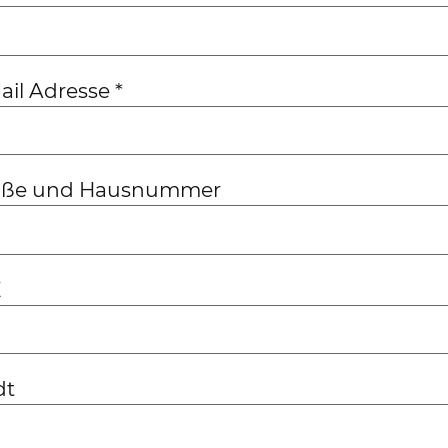
ail Adresse
*
aße und Hausnummer
Z
dt