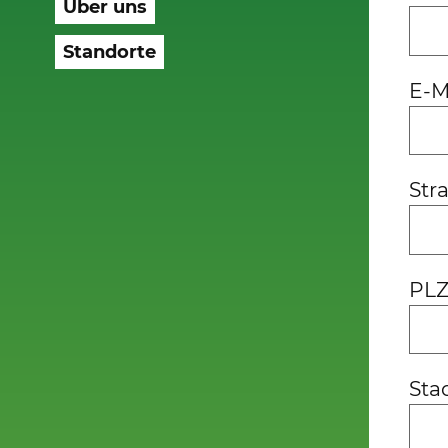
Über uns
Standorte
E-M
Str
PL
Sta