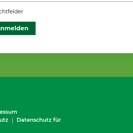
ichtfelder
nmelden
essum
utz
｜
Datenschutz für