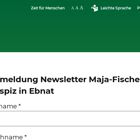
Zeit für Menschen
Leichte Sprache
P
meldung Newsletter Maja-Fische
spiz in Ebnat
rname
*
chname
*