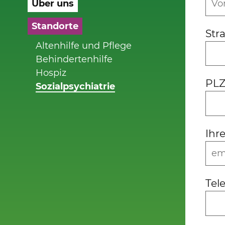
Über uns
Standorte
Str
Altenhilfe und Pflege
Behindertenhilfe
Hospiz
PLZ
Sozialpsychiatrie
Ihr
Te