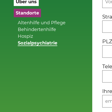
Über uns
Standorte
Str
Altenhilfe und Pflege
Behindertenhilfe
Hospiz
PLZ
Sozialpsychiatrie
Te
Ihr