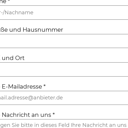
me
*
aße und Hausnummer
 und Ort
e E-Mailadresse
*
e Nachricht an uns
*