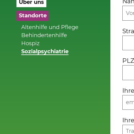
Na
Über uns
Standorte
Altenhilfe und Pflege
Str
Behindertenhilfe
Hospiz
Sozialpsychiatrie
PLZ
Ihr
Ihr