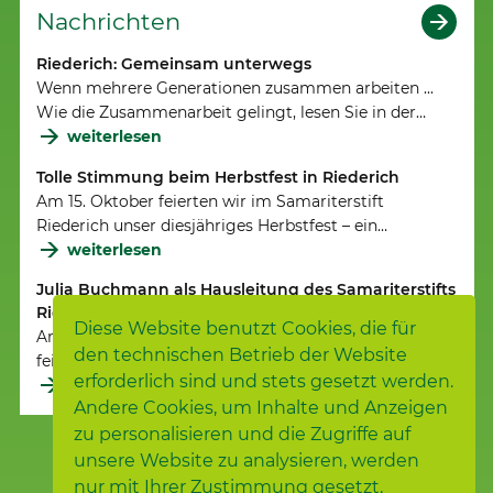
Nachrichten
Riederich: Gemeinsam unterwegs
Wenn mehrere Generationen zusammen arbeiten ...
Wie die Zusammenarbeit gelingt, lesen Sie in der…
weiterlesen
Tolle Stimmung beim Herbstfest in Riederich
Am 15. Oktober feierten wir im Samariterstift
Riederich unser diesjähriges Herbstfest – ein…
weiterlesen
Julia Buchmann als Hausleitung des Samariterstifts
Riederich eingesetzt
Diese Website benutzt Cookies, die für
Am 20. Juli 2025 wurde Julia Buchmann mit einem
den technischen Betrieb der Website
feierlichen Gottesdienst durch den…
erforderlich sind und stets gesetzt werden.
weiterlesen
Andere Cookies, um Inhalte und Anzeigen
zu personalisieren und die Zugriffe auf
unsere Website zu analysieren, werden
nur mit Ihrer Zustimmung gesetzt.