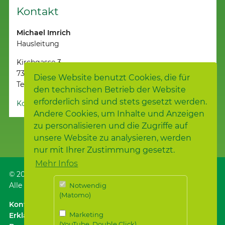
Kontakt
Michael Imrich
Hausleitung
Kirchgasse 3
73333 Gingen
Diese Website benutzt Cookies, die für
Telefon 07162 / 94742-101
den technischen Betrieb der Website
erforderlich sind und stets gesetzt werden.
Kontakt aufnehmen
Andere Cookies, um Inhalte und Anzeigen
zu personalisieren und die Zugriffe auf
unsere Website zu analysieren, werden
nur mit Ihrer Zustimmung gesetzt.
Mehr Infos
© 2026
Samariterstiftung
, Nürtingen
Alle Rechte vorbehalten.
Notwendig
(Matomo)
Kontakt
｜
Anfahrt ÖPNV / Parken
｜
Impressum
Marketing
Erklärung zur
(YouTube, Double Click)