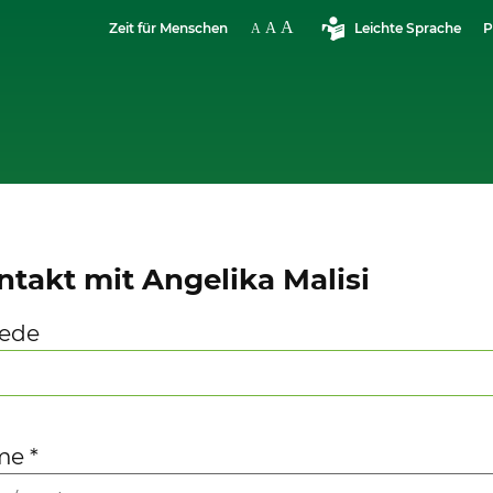
Zeit für Menschen
Leichte Sprache
P
ntakt mit Angelika Malisi
ede
me
*