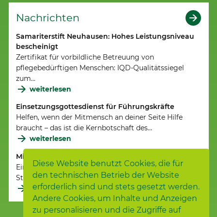
Nachrichten
Samariterstift Neuhausen: Hohes Leistungsniveau
bescheinigt
Zertifikat für vorbildliche Betreuung von
pflegebedürftigen Menschen: IQD-Qualitätssiegel
zum…
weiterlesen
Einsetzungsgottesdienst für Führungskräfte
Helfen, wenn der Mitmensch an deiner Seite Hilfe
braucht – das ist die Kernbotschaft des…
weiterlesen
Mit Gottes Kraft
Diese Website benutzt Cookies, die für
Einsegnungsgottesdienst in der Nürtinger
den technischen Betrieb der Website
Stadtkirche für Führungskräfte der Samariterstiftung
erforderlich sind und stets gesetzt werden.
weiterlesen
Andere Cookies, um Inhalte und Anzeigen
zu personalisieren und die Zugriffe auf