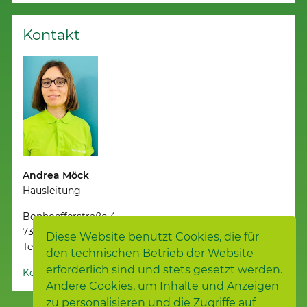
Kontakt
Andrea Möck
Hausleitung
Bonhoefferstraße 4
73760 Ostfildern
Diese Website benutzt Cookies, die für
Telefon 0711 / 9003820
den technischen Betrieb der Website
erforderlich sind und stets gesetzt werden.
Kontakt aufnehmen
Andere Cookies, um Inhalte und Anzeigen
zu personalisieren und die Zugriffe auf