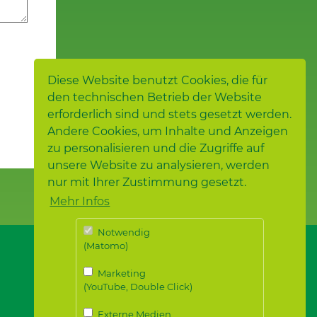
Diese Website benutzt Cookies, die für
den technischen Betrieb der Website
erforderlich sind und stets gesetzt werden.
Andere Cookies, um Inhalte und Anzeigen
zu personalisieren und die Zugriffe auf
unsere Website zu analysieren, werden
nur mit Ihrer Zustimmung gesetzt.
Mehr Infos
Notwendig
(Matomo)
Marketing
(YouTube, Double Click)
Externe Medien