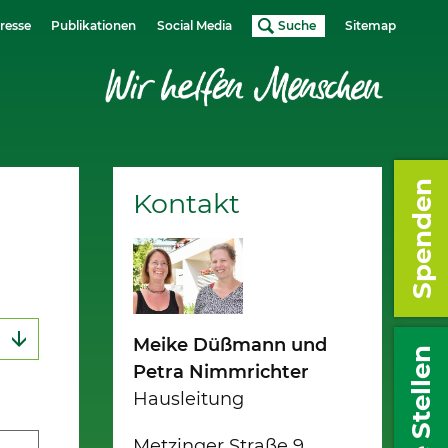
resse
Publikationen
Social Media
Suche
Sitemap
Spenden
Kontakt
Meike Düßmann und
Freie Stellen
Petra Nimmrichter
Hausleitung
Metzinger Straße 9