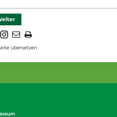
eiter
Seite übersetzen
essum