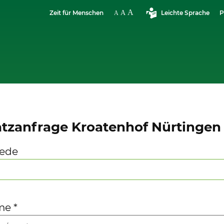
Zeit für Menschen
Leichte Sprache
P
atzanfrage Kroatenhof Nürtingen
ede
me
*