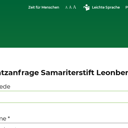
Zeit für Menschen
Leichte Sprache
P
atzanfrage Samariterstift Leonbe
ede
me
*