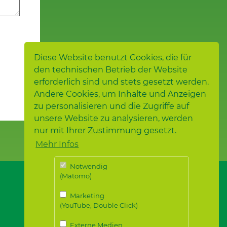
Diese Website benutzt Cookies, die für
den technischen Betrieb der Website
erforderlich sind und stets gesetzt werden.
Andere Cookies, um Inhalte und Anzeigen
zu personalisieren und die Zugriffe auf
unsere Website zu analysieren, werden
nur mit Ihrer Zustimmung gesetzt.
Mehr Infos
Notwendig
(Matomo)
Marketing
(YouTube, Double Click)
Externe Medien