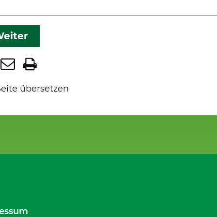
eiter
Seite übersetzen
essum