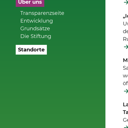
Über uns
Transparenzseite
„I
Entwicklung
U
Grundsätze
de
Die Stiftung
R
Standorte
M
S
w
öf
L
T
G