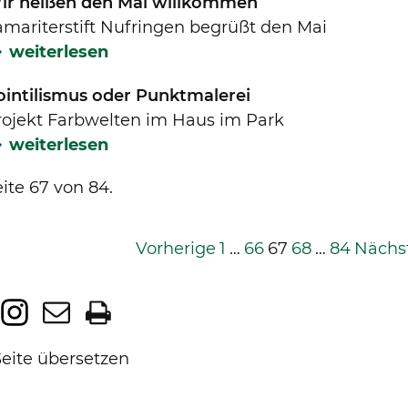
ir heißen den Mai willkommen
amariterstift Nufringen begrüßt den Mai
weiterlesen
ointilismus oder Punktmalerei
rojekt Farbwelten im Haus im Park
weiterlesen
ite 67 von 84.
Vorherige
1
…
66
67
68
…
84
Nächs
Seite übersetzen