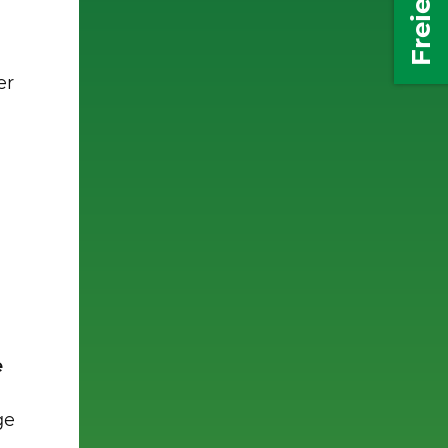
er
e
ge