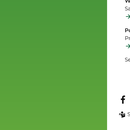
W
S
P
P
Se