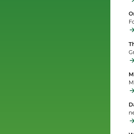
O
F
Th
G
M
M
D
n