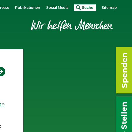
resse
Publikationen
Social Media
Suche
Sitemap
Spenden
te
Freie Stellen
k