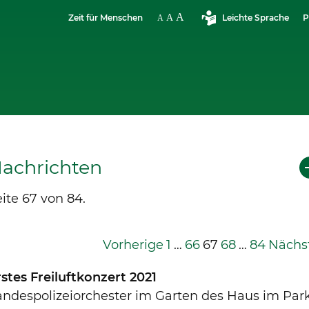
Zeit für Menschen
Leichte Sprache
P
achrichten
ite 67 von 84.
Vorherige
1
…
66
67
68
…
84
Nächs
stes Freiluftkonzert 2021
andespolizeiorchester im Garten des Haus im Par