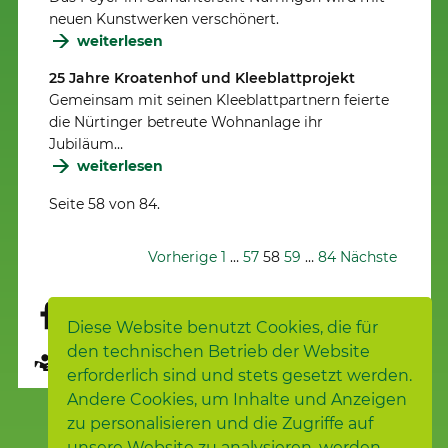
neuen Kunstwerken verschönert.
weiterlesen
25 Jahre Kroatenhof und Kleeblattprojekt
Gemeinsam mit seinen Kleeblattpartnern feierte
die Nürtinger betreute Wohnanlage ihr
Jubiläum…
weiterlesen
Seite 58 von 84.
Vorherige
1
…
57
58
59
…
84
Nächste
Diese Website benutzt Cookies, die für
den technischen Betrieb der Website
Seite übersetzen
erforderlich sind und stets gesetzt werden.
Andere Cookies, um Inhalte und Anzeigen
zu personalisieren und die Zugriffe auf
unsere Website zu analysieren, werden