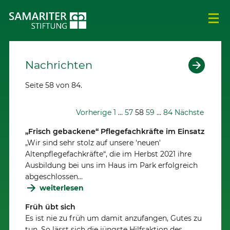
Nachrichten
Seite 58 von 84.
Vorherige
1
…
57
58
59
…
84
Nächste
„Frisch gebackene“ Pflegefachkräfte im Einsatz
„Wir sind sehr stolz auf unsere 'neuen'
Altenpflegefachkräfte“, die im Herbst 2021 ihre
Ausbildung bei uns im Haus im Park erfolgreich
abgeschlossen…
weiterlesen
Früh übt sich
Es ist nie zu früh um damit anzufangen, Gutes zu
tun. So lässt sich die jüngste Hilfsaktion des