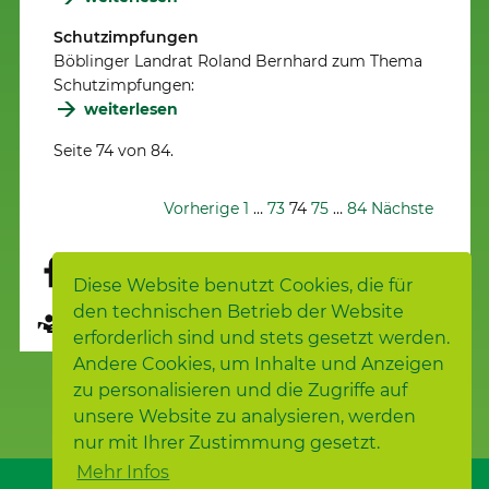
Schutzimpfungen
Böblinger Landrat Roland Bernhard zum Thema
Schutzimpfungen:
weiterlesen
Seite 74 von 84.
Vorherige
1
…
73
74
75
…
84
Nächste
Diese Website benutzt Cookies, die für
den technischen Betrieb der Website
Seite übersetzen
erforderlich sind und stets gesetzt werden.
Andere Cookies, um Inhalte und Anzeigen
zu personalisieren und die Zugriffe auf
unsere Website zu analysieren, werden
nur mit Ihrer Zustimmung gesetzt.
Mehr Infos