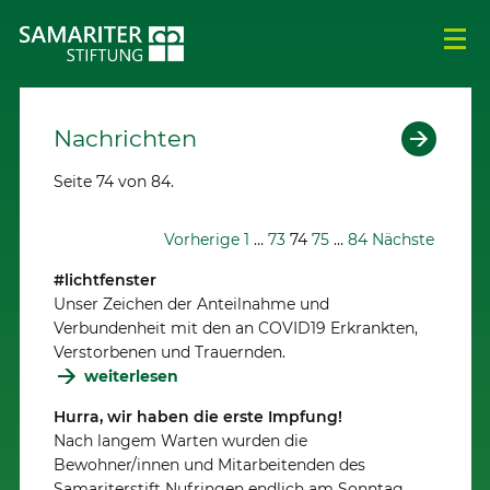
Nachrichten
Seite 74 von 84.
Vorherige
1
…
73
74
75
…
84
Nächste
#lichtfenster
Unser Zeichen der Anteilnahme und
Verbundenheit mit den an COVID19 Erkrankten,
Verstorbenen und Trauernden.
weiterlesen
Hurra, wir haben die erste Impfung!
Nach langem Warten wurden die
Bewohner/innen und Mitarbeitenden des
Samariterstift Nufringen endlich am Sonntag,