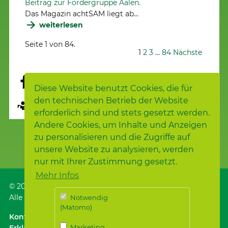
Beitrag zur Fördergruppe Aalen.
Das Magazin achtSAM liegt ab…
weiterlesen
Seite 1 von 84.
1
2
3
…
84
Nächste
Diese Website benutzt Cookies, die für
den technischen Betrieb der Website
Seite übersetzen
erforderlich sind und stets gesetzt werden.
Andere Cookies, um Inhalte und Anzeigen
zu personalisieren und die Zugriffe auf
unsere Website zu analysieren, werden
nur mit Ihrer Zustimmung gesetzt.
Mehr Infos
© 2026
Samariterstiftung
, Nürtingen
Alle Rechte vorbehalten.
Notwendig
(Matomo)
Kontakt
｜
Anfahrt ÖPNV / Parken
｜
Impressum
Marketing
Erklärung zur