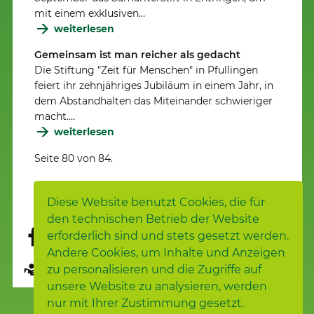
mit einem exklusiven…
weiterlesen
Gemeinsam ist man reicher als gedacht
Die Stiftung "Zeit für Menschen" in Pfullingen
feiert ihr zehnjähriges Jubiläum in einem Jahr, in
dem Abstandhalten das Miteinander schwieriger
macht.…
weiterlesen
Seite 80 von 84.
Vorherige
1
…
79
80
81
…
84
Nächste
Diese Website benutzt Cookies, die für
den technischen Betrieb der Website
erforderlich sind und stets gesetzt werden.
Andere Cookies, um Inhalte und Anzeigen
Seite übersetzen
zu personalisieren und die Zugriffe auf
unsere Website zu analysieren, werden
nur mit Ihrer Zustimmung gesetzt.