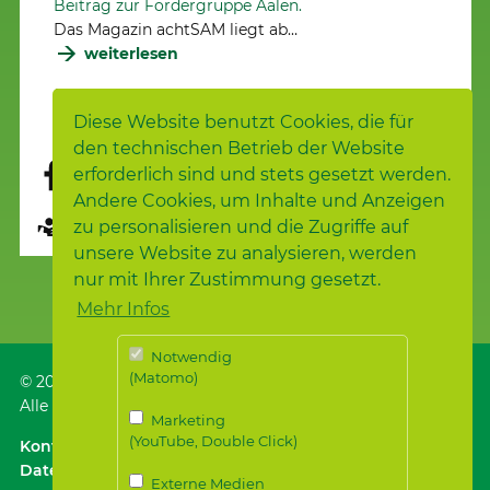
Beitrag zur Fördergruppe Aalen.
Das Magazin achtSAM liegt ab…
weiterlesen
Seite 1 von 84.
1
2
3
…
84
Nächste
Diese Website benutzt Cookies, die für
den technischen Betrieb der Website
erforderlich sind und stets gesetzt werden.
Andere Cookies, um Inhalte und Anzeigen
zu personalisieren und die Zugriffe auf
Seite übersetzen
unsere Website zu analysieren, werden
nur mit Ihrer Zustimmung gesetzt.
Mehr Infos
Notwendig
(Matomo)
© 2026
Samariterstiftung
, Nürtingen
Alle Rechte vorbehalten.
Marketing
(YouTube, Double Click)
Kontakt
｜
Anfahrt ÖPNV / Parken
｜
Impressum
Datenschutz
｜
Datenschutz für Bewerber*innen
Externe Medien